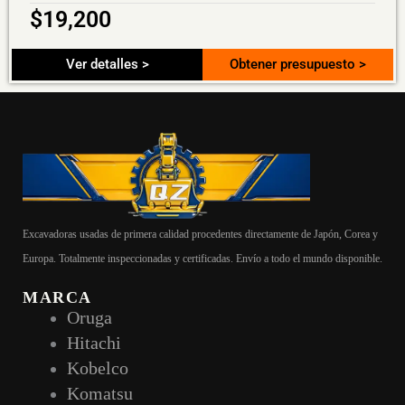
$
19,200
Ver detalles >
Obtener presupuesto >
Excavadoras usadas de primera calidad procedentes directamente de Japón, Corea y
Europa. Totalmente inspeccionadas y certificadas. Envío a todo el mundo disponible.
MARCA
Oruga
Hitachi
Kobelco
Komatsu