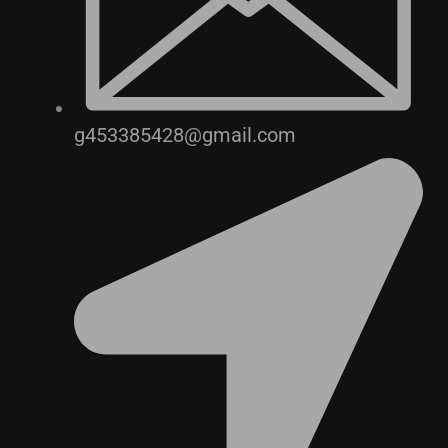
g453385428@gmail.com