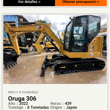
Ver detalles >
Obtener presupuesto >
Mini (< 6 toneladas)
Oruga 306
Año：
2022
Horas：
439
Tonelaje：
6 Toneladas
Origen：
Japón