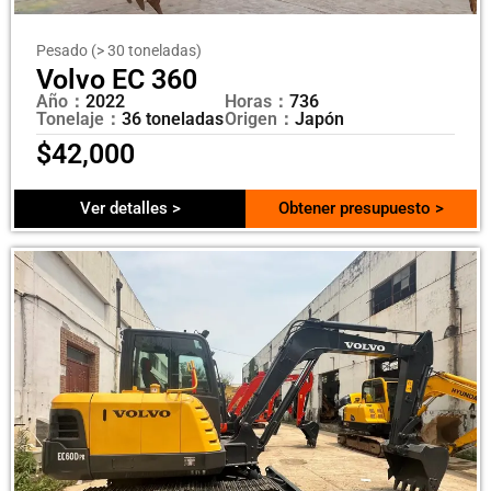
Pesado (> 30 toneladas)
Volvo EC 360
Año：
2022
Horas：
736
Tonelaje：
36 toneladas
Origen：
Japón
$
42,000
Ver detalles >
Obtener presupuesto >