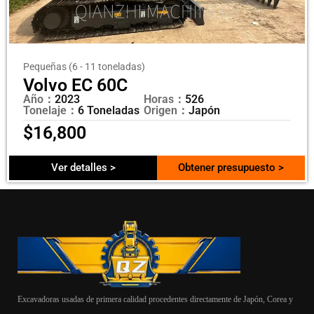
Pequeñas (6 - 11 toneladas)
Volvo EC 60C
Año：
2023
Horas：
526
Tonelaje：
6 Toneladas
Origen：
Japón
$
16,800
Ver detalles >
Obtener presupuesto >
Excavadoras usadas de primera calidad procedentes directamente de Japón, Corea y