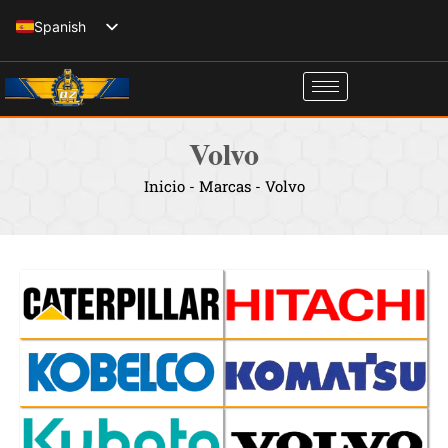
Ir
Spanish
al
English
contenido
Italian
French
Volvo
Russian
Inicio
-
Marcas
-
Volvo
German