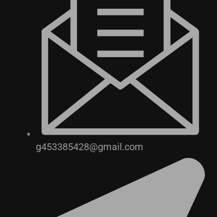
g453385428@gmail.com