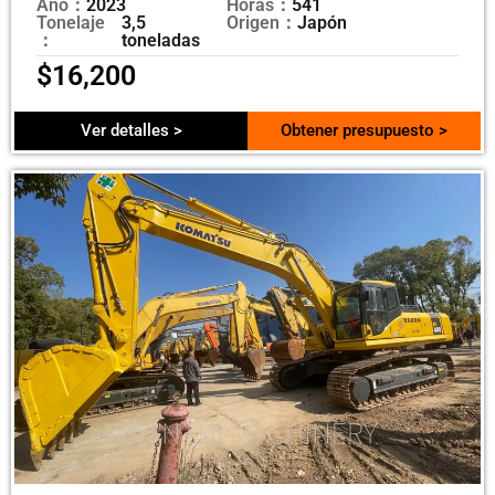
Año：
2023
Horas：
541
Tonelaje
3,5
Origen：
Japón
：
toneladas
$
16,200
Ver detalles >
Obtener presupuesto >