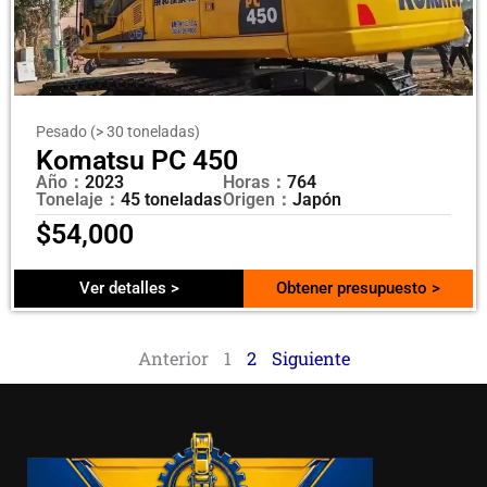
Pesado (> 30 toneladas)
Komatsu PC 450
Año：
2023
Horas：
764
Tonelaje：
45 toneladas
Origen：
Japón
$
54,000
Ver detalles >
Obtener presupuesto >
Anterior
1
2
Siguiente