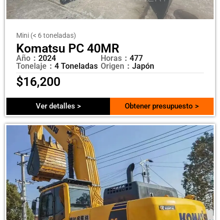
Mini (< 6 toneladas)
Komatsu PC 40MR
Año：
2024
Horas：
477
Tonelaje：
4 Toneladas
Origen：
Japón
$
16,200
Ver detalles >
Obtener presupuesto >