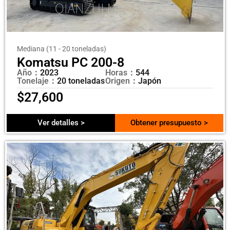
Mediana (11 - 20 toneladas)
Komatsu PC 200-8
Año：
2023
Horas：
544
Tonelaje：
20 toneladas
Origen：
Japón
$
27,600
Ver detalles >
Obtener presupuesto >