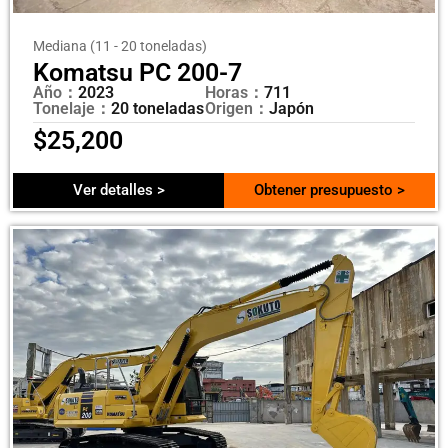
Mediana (11 - 20 toneladas)
Komatsu PC 200-7
Año：
2023
Horas：
711
Tonelaje：
20 toneladas
Origen：
Japón
$
25,200
Ver detalles >
Obtener presupuesto >