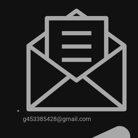
g453385428@gmail.com