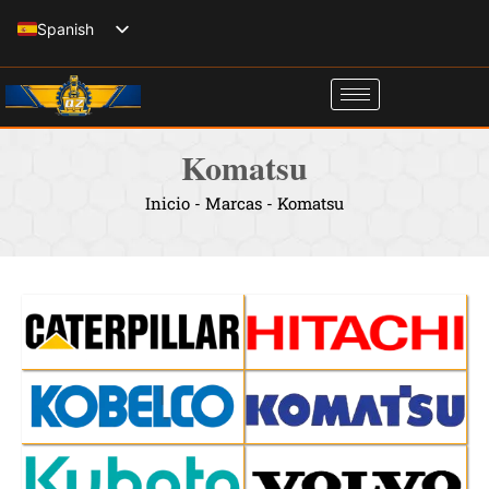
Ir
Spanish
al
English
contenido
Italian
French
Komatsu
Russian
Inicio
-
Marcas
-
Komatsu
German