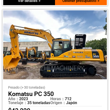
Ver detalles >
Obtener presupuesto >
Pesado (> 30 toneladas)
Komatsu PC 350
Año：
2023
Horas：
712
Tonelaje：
35 toneladas
Origen：
Japón