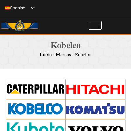
Ir
Spanish
al
English
contenido
Italian
French
Kobelco
Russian
Inicio
-
Marcas
-
Kobelco
German