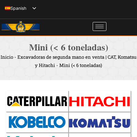
Ir
Spanish
al
English
contenido
Italian
French
Mini (< 6 toneladas)
Russian
Inicio
-
Excavadoras de segunda mano en venta | CAT, Komatsu
German
y Hitachi
-
Mini (< 6 toneladas)