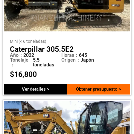
Mini (< 6 toneladas)
Caterpillar 305.5E2
Año：
2022
Horas：
645
Tonelaje
5,5
Origen：
Japón
：
toneladas
$
16,800
Ver detalles >
Obtener presupuesto >