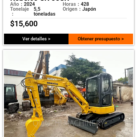
Año：
2024
Horas：
428
Tonelaje
5,5
Origen：
Japón
：
toneladas
$
15,600
Ver detalles >
Obtener presupuesto >