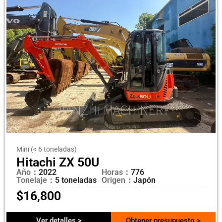
Mini (< 6 toneladas)
Hitachi ZX 50U
Año：
2022
Horas：
776
Tonelaje：
5 toneladas
Origen：
Japón
$
16,800
Ver detalles >
Obtener presupuesto >