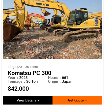
Large (20 – 30 Tons)
Komatsu PC 300
Year：
2023
Hours：
661
Tonnage：
30 Ton
Origin：
Japan
$
42,000
View Details >
Get Quote >