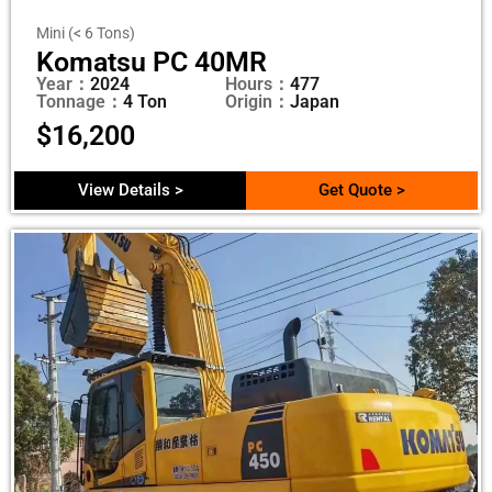
Mini (< 6 Tons)
Komatsu PC 40MR
Year：
2024
Hours：
477
Tonnage：
4 Ton
Origin：
Japan
$
16,200
View Details >
Get Quote >