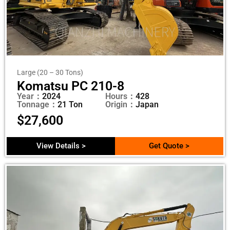
Large (20 – 30 Tons)
Komatsu PC 210-8
Year：
2024
Hours：
428
Tonnage：
21 Ton
Origin：
Japan
$
27,600
View Details >
Get Quote >