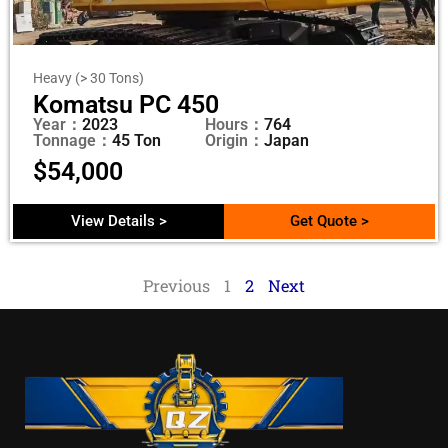
Heavy (> 30 Tons)
Komatsu PC 450
Year：
2023
Hours：
764
Tonnage：
45 Ton
Origin：
Japan
$
54,000
View Details >
Get Quote >
Previous
1
2
Next