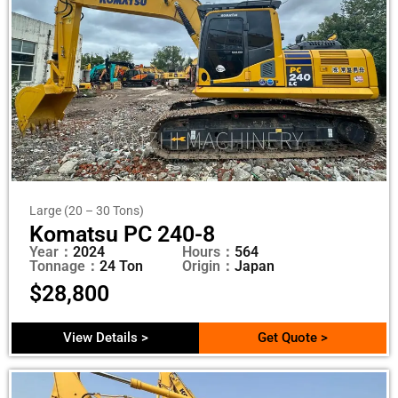
Large (20 – 30 Tons)
Komatsu PC 240-8
Year：
2024
Hours：
564
Tonnage：
24 Ton
Origin：
Japan
$
28,800
View Details >
Get Quote >