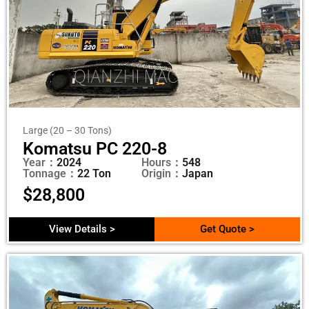
Large (20 – 30 Tons)
Komatsu PC 220-8
Year：
2024
Hours：
548
Tonnage：
22 Ton
Origin：
Japan
$
28,800
View Details >
Get Quote >