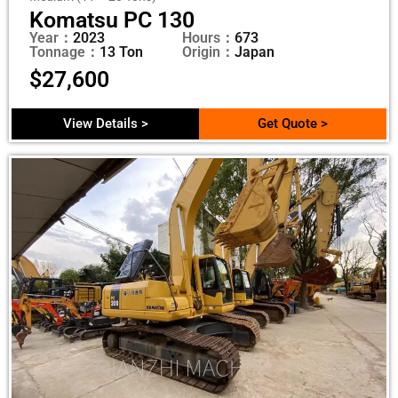
Komatsu PC 130
Year：
2023
Hours：
673
Tonnage：
13 Ton
Origin：
Japan
$
27,600
View Details >
Get Quote >