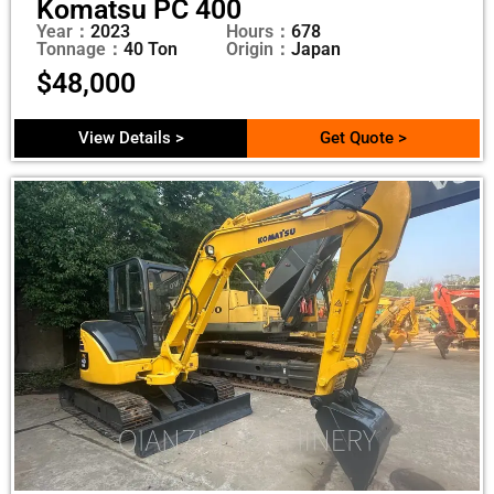
Komatsu PC 400
Year：
2023
Hours：
678
Tonnage：
40 Ton
Origin：
Japan
$
48,000
View Details >
Get Quote >