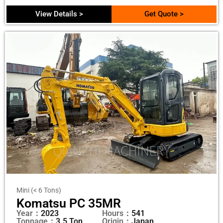
View Details >
Get Quote >
Mini (< 6 Tons)
Komatsu PC 35MR
Year：
2023
Hours：
541
Tonnage：
3.5 Ton
Origin：
Japan