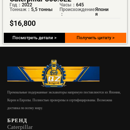
Год：
2022
Часы：
645
Тоннаж：
5,5 тонны
Происхождение
Япони
：
я
$
16,800
Посмотреть детали >
Получить цитату >
Премиальные подержанные экскаваторы напрямую поставляются из Японии,
Кореи и Европы. Полностью проверены и сертифицированы. Возможна
доставка по всему миру.
БРЕНД
Caterpillar