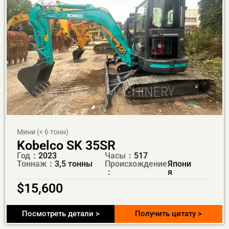
Мини (< 6 тонн)
Kobelco SK 35SR
Год：
2023
Часы：
517
Тоннаж：
3,5 тонны
Происхождение
Япони
：
я
$
15,600
Посмотреть детали >
Получить цитату >