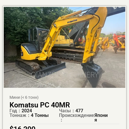
Мини (< 6 тонн)
Komatsu PC 40MR
Год：
2024
Часы：
477
Тоннаж：
4 Тонны
Происхождение
Япони
：
я