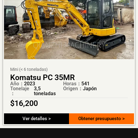
Mini (< 6 toneladas)
Komatsu PC 35MR
Año：
2023
Horas：
541
Tonelaje
3,5
Origen：
Japón
：
toneladas
$
16,200
Ver detalles >
Obtener presupuesto >