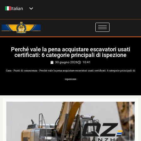
Vai
Italian
al
English
contenuto
Spanish
French
Perché vale la pena acquistare escavatori usati
Russian
certificati: 6 categorie principali di ispezione
German
30 giugno 2026
10:41
Casa
-
Punti di conoscenza
-
Perché vale la pena acquistare escavatori usati certificati: 6 categorie principali di
ispezione