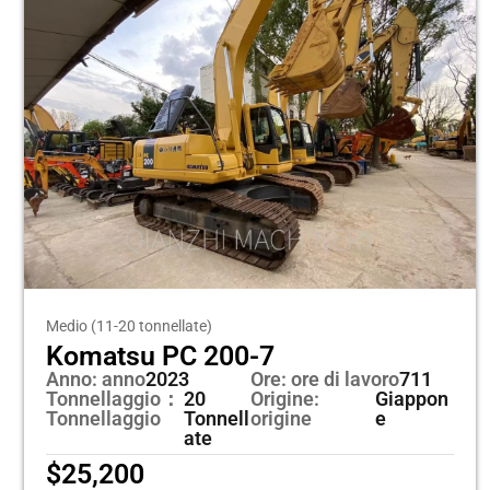
Medio (11-20 tonnellate)
Komatsu PC 200-7
Anno: anno
2023
Ore: ore di lavoro
711
Tonnellaggio：
20
Origine:
Giappon
Tonnellaggio
Tonnell
origine
e
ate
$
25,200