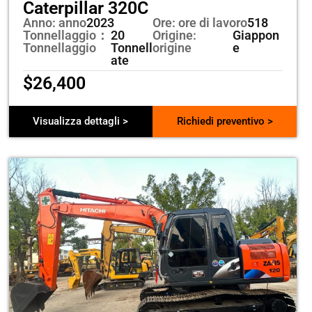
Caterpillar 320C
Anno: anno
2023
Ore: ore di lavoro
518
Tonnellaggio：
20
Origine:
Giappon
Tonnellaggio
Tonnell
origine
e
ate
$
26,400
Visualizza dettagli >
Richiedi preventivo >