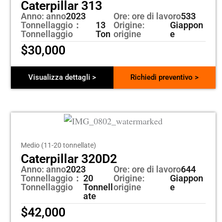
Caterpillar 313
Anno: anno
2023
Ore: ore di lavoro
533
Tonnellaggio：
13
Origine:
Giappon
Tonnellaggio
Ton
origine
e
$
30,000
Visualizza dettagli >
Richiedi preventivo >
Medio (11-20 tonnellate)
Caterpillar 320D2
Anno: anno
2023
Ore: ore di lavoro
644
Tonnellaggio：
20
Origine:
Giappon
Tonnellaggio
Tonnell
origine
e
ate
$
42,000