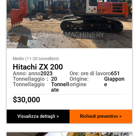
Medio (11-20 tonnellate)
Hitachi ZX 200
Anno: anno
2023
Ore: ore di lavoro
651
Tonnellaggio：
20
Origine:
Giappon
Tonnellaggio
Tonnell
origine
e
ate
$
30,000
Visualizza dettagli >
Richiedi preventivo >