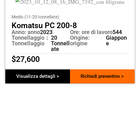
Medio (11-20 tonnellate)
Komatsu PC 200-8
Anno: anno
2023
Ore: ore di lavoro
544
Tonnellaggio：
20
Origine:
Giappon
Tonnellaggio
Tonnell
origine
e
ate
$
27,600
Visualizza dettagli >
Richiedi preventivo >