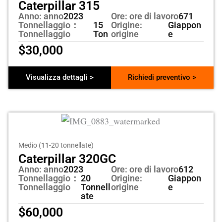
Caterpillar 315
Anno: anno
2023
Ore: ore di lavoro
671
Tonnellaggio：
15
Origine:
Giappon
Tonnellaggio
Ton
origine
e
$
30,000
Visualizza dettagli >
Richiedi preventivo >
Medio (11-20 tonnellate)
Caterpillar 320GC
Anno: anno
2023
Ore: ore di lavoro
612
Tonnellaggio：
20
Origine:
Giappon
Tonnellaggio
Tonnell
origine
e
ate
$
60,000