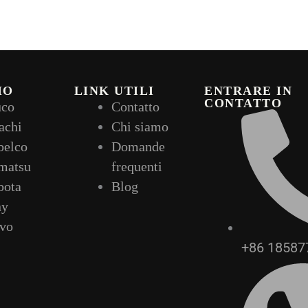
IO
LINK UTILI
ENTRARE IN
CONTATTO
uco
Contatto
achi
Chi siamo
belco
Domande
matsu
frequenti
bota
Blog
ny
lvo
+86 18587