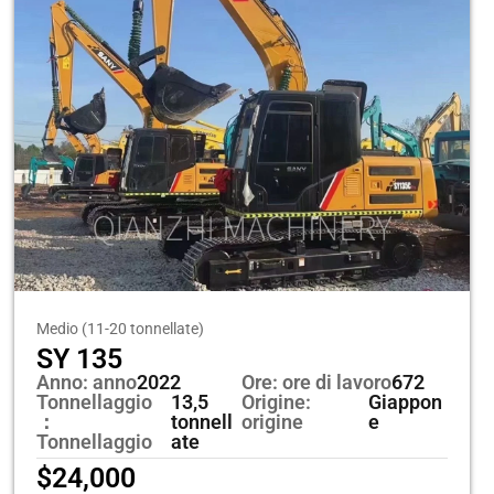
Medio (11-20 tonnellate)
SY 135
Anno: anno
2022
Ore: ore di lavoro
672
Tonnellaggio
13,5
Origine:
Giappon
：
tonnell
origine
e
Tonnellaggio
ate
$
24,000