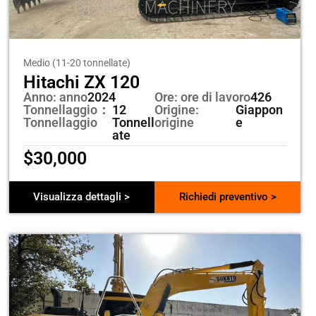
Medio (11-20 tonnellate)
Hitachi ZX 120
Anno: anno
2024
Ore: ore di lavoro
426
Tonnellaggio：
12
Origine:
Giappon
Tonnellaggio
Tonnell
origine
e
ate
$
30,000
Visualizza dettagli >
Richiedi preventivo >