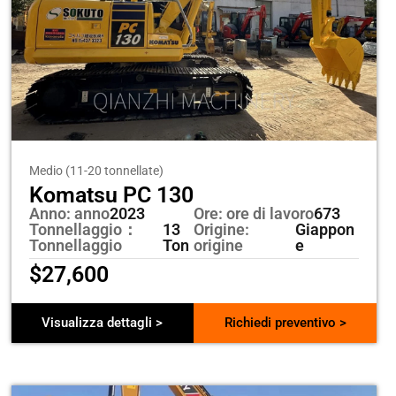
Medio (11-20 tonnellate)
Komatsu PC 130
Anno: anno
2023
Ore: ore di lavoro
673
Tonnellaggio：
13
Origine:
Giappon
Tonnellaggio
Ton
origine
e
$
27,600
Visualizza dettagli >
Richiedi preventivo >