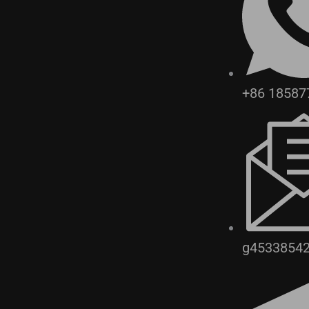
+86 18587
g4533854