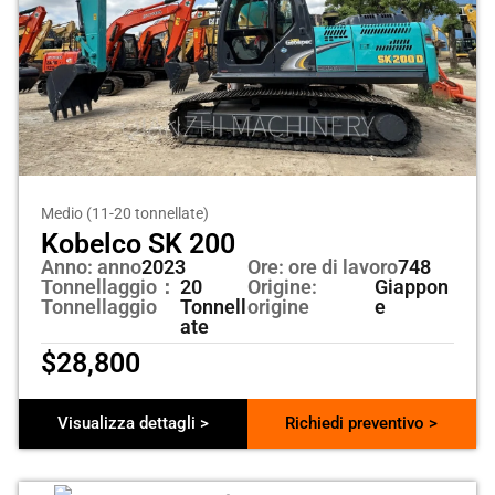
Medio (11-20 tonnellate)
Kobelco SK 200
Anno: anno
2023
Ore: ore di lavoro
748
Tonnellaggio：
20
Origine:
Giappon
Tonnellaggio
Tonnell
origine
e
ate
$
28,800
Visualizza dettagli >
Richiedi preventivo >