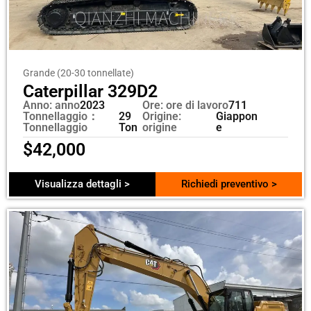
Grande (20-30 tonnellate)
Caterpillar 329D2
Anno: anno
2023
Ore: ore di lavoro
711
Tonnellaggio：
29
Origine:
Giappon
Tonnellaggio
Ton
origine
e
$
42,000
Visualizza dettagli >
Richiedi preventivo >