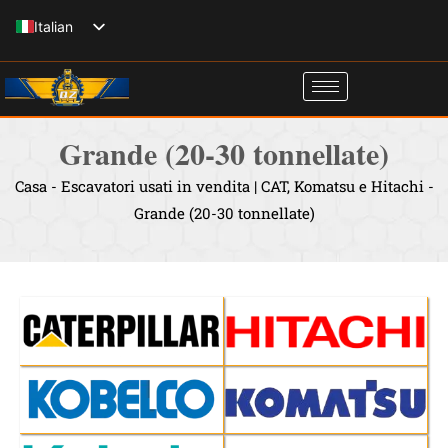
Vai
Italian
al
English
contenuto
Spanish
French
Grande (20-30 tonnellate)
Russian
Casa
-
Escavatori usati in vendita | CAT, Komatsu e Hitachi
-
German
Grande (20-30 tonnellate)