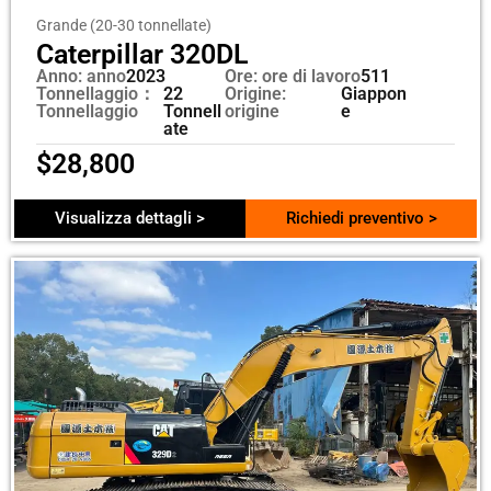
Grande (20-30 tonnellate)
Caterpillar 320DL
Anno: anno
2023
Ore: ore di lavoro
511
Tonnellaggio：
22
Origine:
Giappon
Tonnellaggio
Tonnell
origine
e
ate
$
28,800
Visualizza dettagli >
Richiedi preventivo >