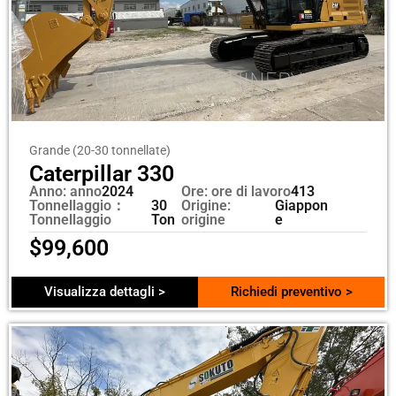
Grande (20-30 tonnellate)
Caterpillar 330
Anno: anno
2024
Ore: ore di lavoro
413
Tonnellaggio：
30
Origine:
Giappon
Tonnellaggio
Ton
origine
e
$
99,600
Visualizza dettagli >
Richiedi preventivo >