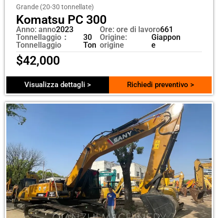
Grande (20-30 tonnellate)
Komatsu PC 300
Anno: anno
2023
Ore: ore di lavoro
661
Tonnellaggio：
30
Origine:
Giappon
Tonnellaggio
Ton
origine
e
$
42,000
Visualizza dettagli >
Richiedi preventivo >