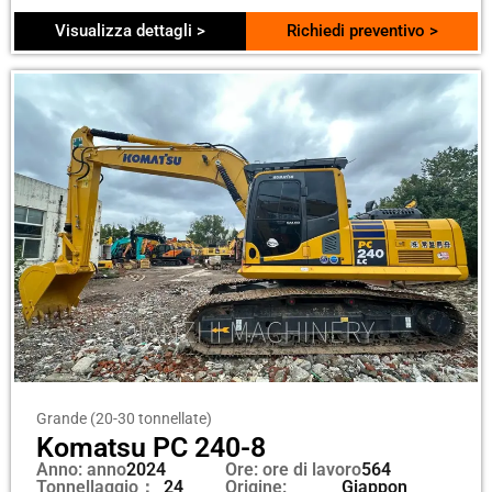
Visualizza dettagli >
Richiedi preventivo >
Grande (20-30 tonnellate)
Komatsu PC 240-8
Anno: anno
2024
Ore: ore di lavoro
564
Tonnellaggio：
24
Origine:
Giappon