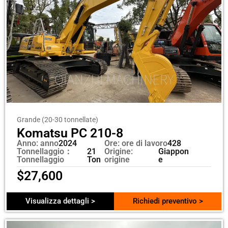
Grande (20-30 tonnellate)
Komatsu PC 210-8
Anno: anno
2024
Ore: ore di lavoro
428
Tonnellaggio：
21
Origine:
Giappon
Tonnellaggio
Ton
origine
e
$
27,600
Visualizza dettagli >
Richiedi preventivo >