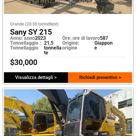
Grande (20-30 tonnellate)
Sany SY 215
Anno: anno
2023
Ore: ore di lavoro
587
Tonnellaggio：
21,5
Origine:
Giappon
Tonnellaggio
tonnella
origine
e
te
$
30,000
Visualizza dettagli >
Richiedi preventivo >