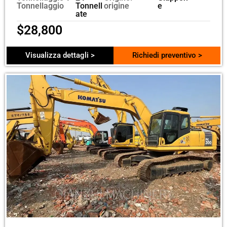
Tonnellaggio
Tonnell
origine
e
ate
$
28,800
Visualizza dettagli >
Richiedi preventivo >