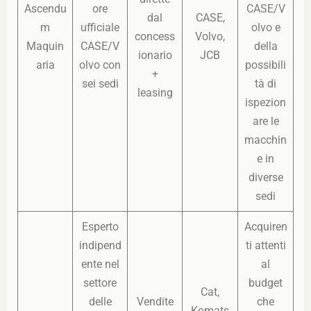
Ascendu
ore
CASE/V
dal
CASE,
m
ufficiale
olvo e
concess
Volvo,
Maquin
CASE/V
della
ionario
JCB
aria
olvo con
possibili
+
sei sedi
tà di
leasing
ispezion
are le
macchin
e in
diverse
sedi
Esperto
Acquiren
indipend
ti attenti
ente nel
al
settore
budget
Cat,
delle
Vendite
che
Komats