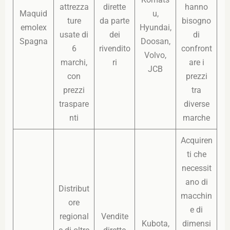
attrezza
dirette
hanno
Maquid
u,
ture
da parte
bisogno
emolex
Hyundai,
usate di
dei
di
Spagna
Doosan,
6
rivendito
confront
Volvo,
marchi,
ri
are i
JCB
con
prezzi
prezzi
tra
traspare
diverse
nti
marche
Acquiren
ti che
necessit
ano di
Distribut
macchin
ore
e di
regional
Vendite
Kubota,
dimensi