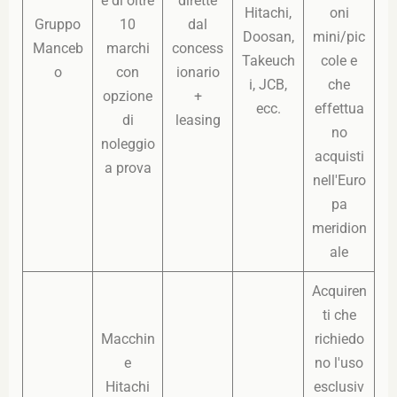
e di oltre
dirette
Hitachi,
oni
Gruppo
10
dal
Doosan,
mini/pic
Manceb
marchi
concess
Takeuch
cole e
o
con
ionario
i, JCB,
che
opzione
+
ecc.
effettua
di
leasing
no
noleggio
acquisti
a prova
nell'Euro
pa
meridion
ale
Acquiren
ti che
Macchin
richiedo
e
no l'uso
Hitachi
esclusiv