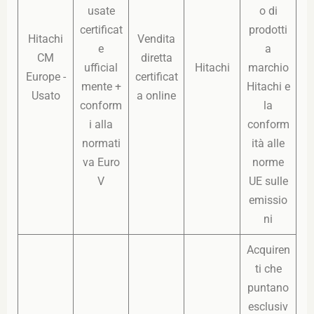
usate
o di
certificat
prodotti
Hitachi
Vendita
e
a
CM
diretta
ufficial
Hitachi
marchio
Europe -
certificat
mente +
Hitachi e
Usato
a online
conform
la
i alla
conform
normati
ità alle
va Euro
norme
V
UE sulle
emissio
ni
Acquiren
ti che
puntano
esclusiv