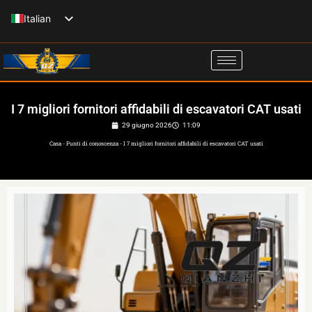
Vai
Italian
al
English
contenuto
Spanish
French
I 7 migliori fornitori affidabili di escavatori CAT usati
Russian
29 giugno 2026
11:09
German
Casa
-
Punti di conoscenza
-
I 7 migliori fornitori affidabili di escavatori CAT usati