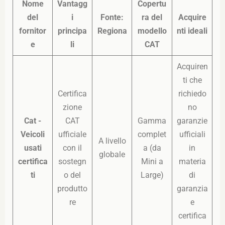
Nome
Vantagg
Copertu
del
i
Fonte:
ra del
Acquire
fornitor
principa
Regiona
modello
nti ideali
e
li
CAT
Acquiren
ti che
Certifica
richiedo
zione
no
Cat -
CAT
Gamma
garanzie
Veicoli
ufficiale
complet
ufficiali
A livello
usati
con il
a (da
in
globale
certifica
sostegn
Mini a
materia
ti
o del
Large)
di
produtto
garanzia
re
e
certifica