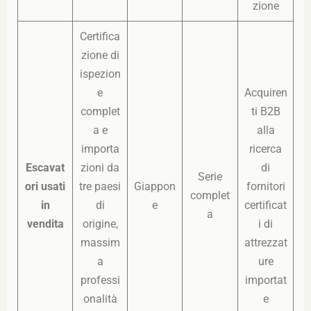
zione
Certifica
zione di
ispezion
e
Acquiren
complet
ti B2B
a e
alla
importa
ricerca
Escavat
zioni da
di
Serie
ori usati
tre paesi
Giappon
fornitori
complet
in
di
e
certificat
a
vendita
origine,
i di
massim
attrezzat
a
ure
professi
importat
onalità
e