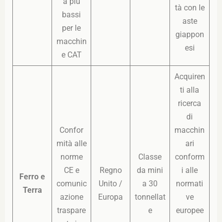
a più
tà con le
bassi
aste
per le
giappon
macchin
esi
e CAT
Acquiren
ti alla
ricerca
di
Confor
macchin
mità alle
ari
norme
Classe
conform
CE e
Regno
da mini
i alle
Ferro e
comunic
Unito /
a 30
normati
Terra
azione
Europa
tonnellat
ve
traspare
e
europee