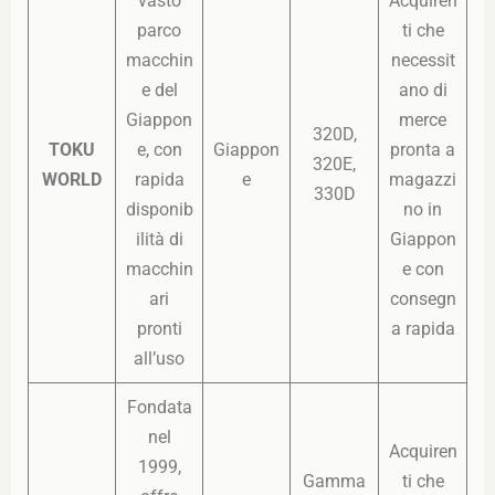
vasto
Acquiren
parco
ti che
macchin
necessit
e del
ano di
Giappon
merce
320D,
TOKU
e, con
Giappon
pronta a
320E,
WORLD
rapida
e
magazzi
330D
disponib
no in
ilità di
Giappon
macchin
e con
ari
consegn
pronti
a rapida
all’uso
Fondata
nel
Acquiren
1999,
Gamma
ti che