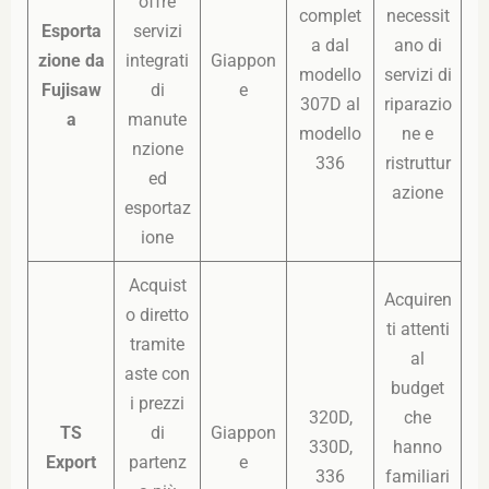
offre
complet
necessit
Esporta
servizi
a dal
ano di
zione da
integrati
Giappon
modello
servizi di
Fujisaw
di
e
307D al
riparazio
a
manute
modello
ne e
nzione
336
ristruttur
ed
azione
esportaz
ione
Acquist
Acquiren
o diretto
ti attenti
tramite
al
aste con
budget
i prezzi
320D,
che
TS
di
Giappon
330D,
hanno
Export
partenz
e
336
familiari