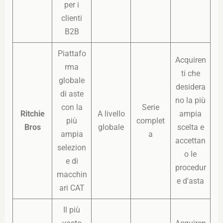
per i
clienti
B2B
Piattafo
Acquiren
rma
ti che
globale
desidera
di aste
no la più
con la
Serie
Ritchie
A livello
ampia
più
complet
Bros
globale
scelta e
ampia
a
accettan
selezion
o le
e di
procedur
macchin
e d'asta
ari CAT
Il più