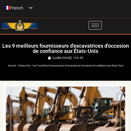
Skip
French
to
English
content
Spanish
Italian
Les 9 meilleurs fournisseurs d'excavatrices d'occasion
Russian
de confiance aux États-Unis
German
3 juillet 2026
10 h 39
Accueil
-
Points clés
-
Les 9 meilleurs fournisseurs d'excavatrices d'occasion de confiance aux États-Unis