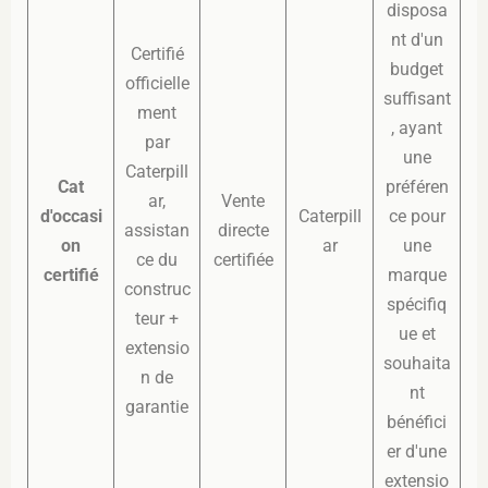
disposa
nt d'un
Certifié
budget
officielle
suffisant
ment
, ayant
par
une
Caterpill
Cat
préféren
ar,
Vente
d'occasi
Caterpill
ce pour
assistan
directe
on
ar
une
ce du
certifiée
certifié
marque
construc
spécifiq
teur +
ue et
extensio
souhaita
n de
nt
garantie
bénéfici
er d'une
extensio