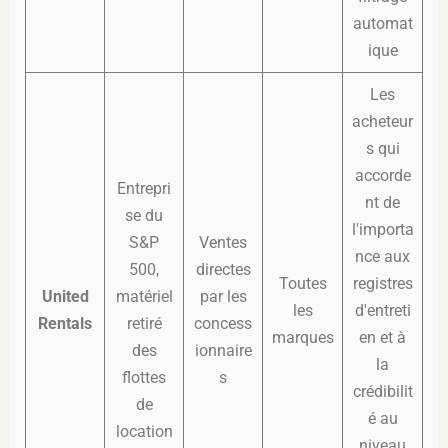
automat
ique
Les
acheteur
s qui
accorde
Entrepri
nt de
se du
l'importa
S&P
Ventes
nce aux
500,
directes
Toutes
registres
United
matériel
par les
les
d'entreti
Rentals
retiré
concess
marques
en et à
des
ionnaire
la
flottes
s
crédibilit
de
é au
location
niveau