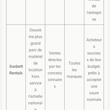
de
l'entrepri
se
Deuxiè
me plus
Acheteur
grand
s
parc de
Ventes
soucieu
matériel
directes
x de leur
de
Toutes
Sunbelt
par les
budget,
location
les
Rentals
concess
prêts à
hors
marques
ionnaire
accepter
service
s
une
à
usure
l'échelle
normale
national
e