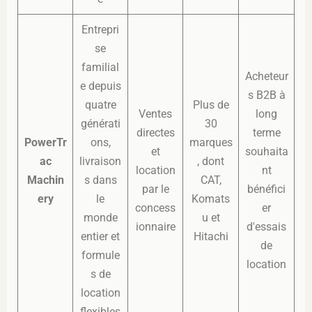
Entrepri
se
familial
Acheteur
e depuis
s B2B à
quatre
Plus de
Ventes
long
générati
30
directes
terme
PowerTr
ons,
marques
et
souhaita
ac
livraison
, dont
location
nt
Machin
s dans
CAT,
par le
bénéfici
ery
le
Komats
concess
er
monde
u et
ionnaire
d'essais
entier et
Hitachi
de
formule
location
s de
location
flexibles