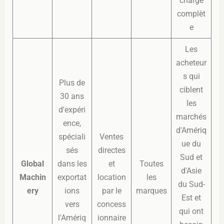
charge
complèt
e
Les
acheteur
s qui
Plus de
ciblent
30 ans
les
d'expéri
marchés
ence,
d'Amériq
spéciali
Ventes
ue du
sés
directes
Sud et
Global
dans les
et
Toutes
d'Asie
Machin
exportat
location
les
du Sud-
ery
ions
par le
marques
Est et
vers
concess
qui ont
l'Amériq
ionnaire