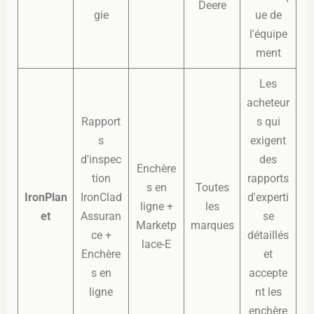
Deere
gie
ue de
l'équipe
ment
Les
acheteur
Rapport
s qui
s
exigent
d'inspec
des
Enchère
tion
rapports
s en
Toutes
IronPlan
IronClad
d'experti
ligne +
les
et
Assuran
se
Marketp
marques
ce +
détaillés
lace-E
Enchère
et
s en
accepte
ligne
nt les
enchère