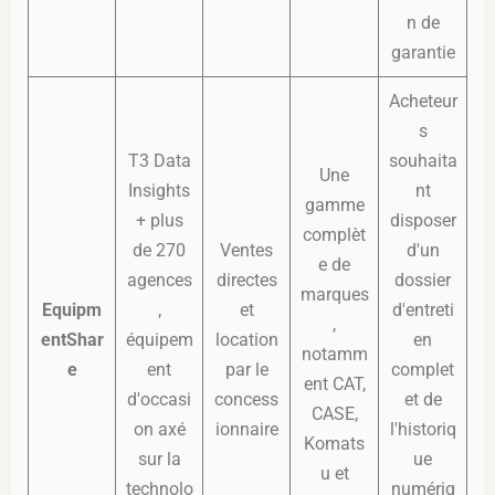
n de
garantie
Acheteur
s
T3 Data
souhaita
Une
Insights
nt
gamme
+ plus
disposer
complèt
de 270
Ventes
d'un
e de
agences
directes
dossier
marques
Equipm
,
et
d'entreti
,
entShar
équipem
location
en
notamm
e
ent
par le
complet
ent CAT,
d'occasi
concess
et de
CASE,
on axé
ionnaire
l'historiq
Komats
sur la
ue
u et
technolo
numériq