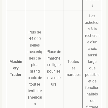
s
Les
acheteur
s à la
Plus de
recherch
44 000
e d'un
pelles
choix
mécaniq
Place de
aussi
ues : le
marché
Machin
Toutes
large
plus
en ligne
ery
les
que
grand
pour les
Trader
marques
possible
choix de
revende
et de
tout le
urs
fonction
territoire
nalités
américai
de
n
filtrage