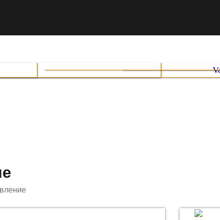
ие
вление