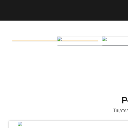
Р
Тщате