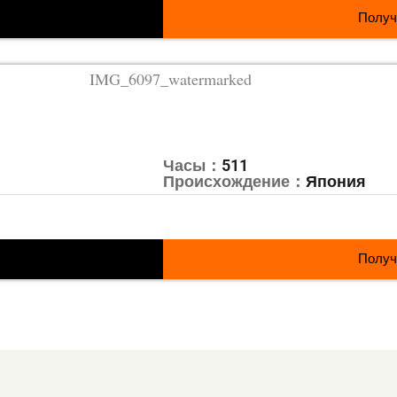
Получ
Часы：
511
Происхождение：
Япония
Получ