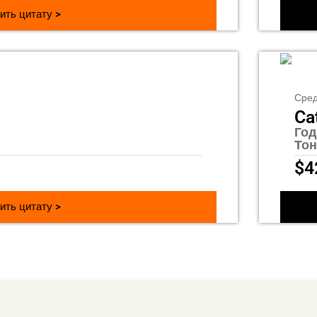
ить цитату >
Сред
Ca
Го
То
$
4
ить цитату >