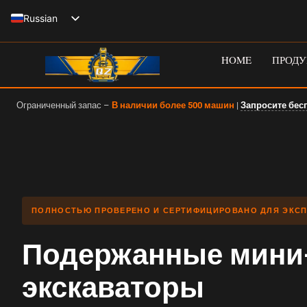
Перейти
Russian
к
English
содержанию
HOME
ПРОДУ
Spanish
Italian
Ограниченный запас –
В наличии более 500 машин
|
Запросите бес
French
German
ПОЛНОСТЬЮ ПРОВЕРЕНО И СЕРТИФИЦИРОВАНО ДЛЯ ЭКС
Подержанные мини-
экскаваторы