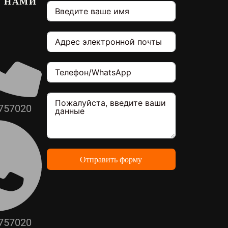
С НАМИ
757020
Отправить форму
757020