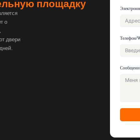
тельную площадку
Электронн
вляется
т о
,
Телефон/
от двери
дней.
Сообщени