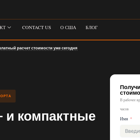
КТ
CONTACT US
О США
БЛОГ
платный расчет стоимости уже сегодня
Получи
стоимо
ПОРТА
В рабочее в
часов
 и компактные
Имя