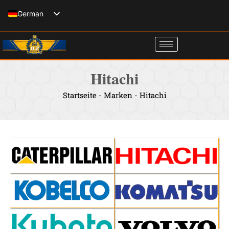
Zum
German
Inhalt
English
springen
Spanish
Italian
Hitachi
French
Startseite
-
Marken
-
Hitachi
Russian