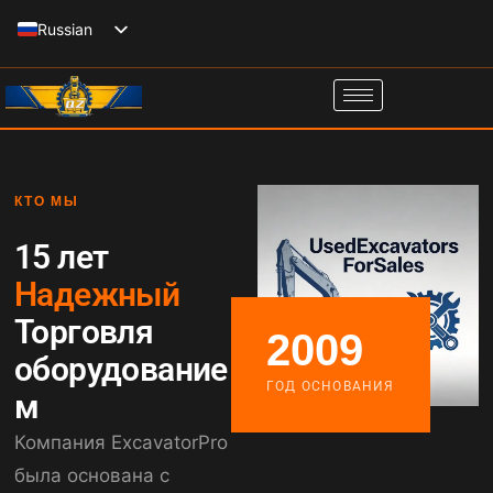
Перейти
Russian
к
English
содержанию
Spanish
Italian
French
КТО МЫ
German
15 лет
Надежный
Торговля
2009
оборудование
ГОД ОСНОВАНИЯ
м
Компания ExcavatorPro
была основана с